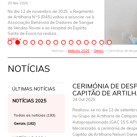
20 Nov 2025
No dia 12 de novembro de 2025, o Regimento
de Artilharia N.º 5 (RA5) voltou a associar-se à
Associação Benévola de Dadores de Sangue
de Vendas Novas e ao Hospital do Espírito
Santo de Évora na realiza...
saiba +
Notícias >
Notícias 2025
>
Gerais
> Cerimónia de despe
NOTÍCIAS
CERIMÓNIA DE DES
ÚLTIMAS NOTÍCIAS
CAPITÃO DE ARTIL
24 Out 2025
NOTÍCIAS 2025
Realizou-se no dia 12 de setembr
Todas as notícias (183)
no Grupo de Artilharia de Campan
Autopropulsionado (GAC 15.5 AP)
Gerais (182)
Mecanizada, a cerimónia de desp
Capitão de Artilharia Nelson Danie