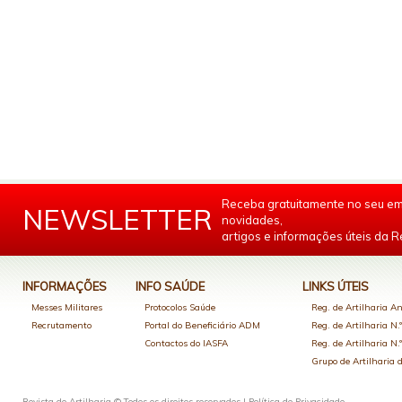
Receba gratuitamente no seu em
NEWSLETTER
novidades,
artigos e informações úteis da Re
INFORMAÇÕES
INFO SAÚDE
LINKS ÚTEIS
Messes Militares
Protocolos Saúde
Reg. de Artilharia An
Recrutamento
Portal do Beneficiário ADM
Reg. de Artilharia N.
Contactos do IASFA
Reg. de Artilharia N.
Grupo de Artilharia
Revista de Artilharia © Todos os direitos reservados |
Política de Privacidade