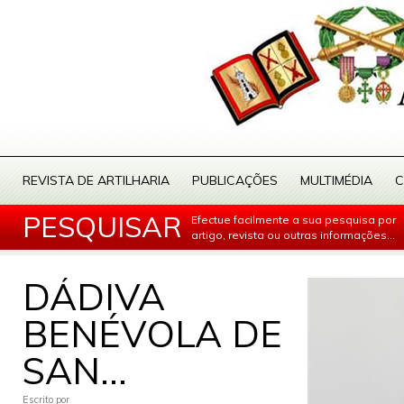
REVISTA DE ARTILHARIA
PUBLICAÇÕES
MULTIMÉDIA
C
PESQUISAR
Efectue facilmente a sua pesquisa por
artigo, revista ou outras informações...
DÁDIVA
BENÉVOLA DE
SAN...
Escrito por