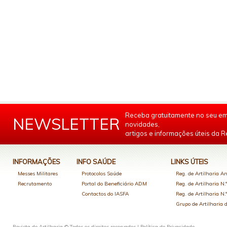
Receba gratuitamente no seu em
NEWSLETTER
novidades,
artigos e informações úteis da Re
INFORMAÇÕES
INFO SAÚDE
LINKS ÚTEIS
Messes Militares
Protocolos Saúde
Reg. de Artilharia An
Recrutamento
Portal do Beneficiário ADM
Reg. de Artilharia N.
Contactos do IASFA
Reg. de Artilharia N.
Grupo de Artilharia
Revista de Artilharia © Todos os direitos reservados |
Política de Privacidade