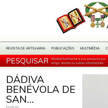
REVISTA DE ARTILHARIA
PUBLICAÇÕES
MULTIMÉDIA
C
PESQUISAR
Efectue facilmente a sua pesquisa por
artigo, revista ou outras informações...
DÁDIVA
BENÉVOLA DE
SAN...
Escrito por