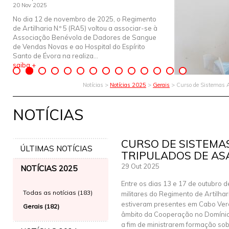
20 Nov 2025
No dia 12 de novembro de 2025, o Regimento
de Artilharia N.º 5 (RA5) voltou a associar-se à
Associação Benévola de Dadores de Sangue
de Vendas Novas e ao Hospital do Espírito
Santo de Évora na realiza...
saiba +
Notícias >
Notícias 2025
>
Gerais
> Curso de Sistemas A
NOTÍCIAS
CURSO DE SISTEMA
ÚLTIMAS NOTÍCIAS
TRIPULADOS DE AS
29 Out 2025
NOTÍCIAS 2025
Entre os dias 13 e 17 de outubro d
Todas as notícias (183)
militares do Regimento de Artilhari
estiveram presentes em Cabo Ver
Gerais (182)
âmbito da Cooperação no Domínio
a fim de ministrarem formação so