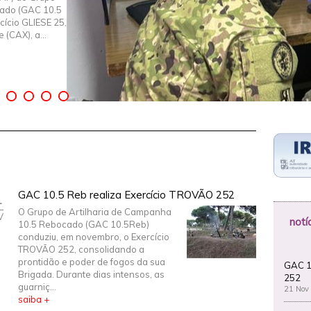
cado (GAC 10.5
cício GLIESE 25,
(CAX), a...
1
GAC 10.5 Reb realiza Exercício TROVÃO 252
O Grupo de Artilharia de Campanha
V
notí
10.5 Rebocado (GAC 10.5Reb)
conduziu, em novembro, o Exercício
TROVÃO 252, consolidando a
prontidão e poder de fogos da sua
GAC 1
Brigada. Durante dias intensos, as
252
guarniç...
21 Nov
saiba +