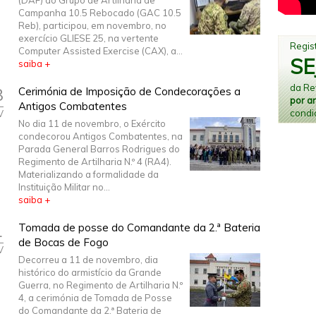
(DAF) do Grupo de Artilharia de
Campanha 10.5 Rebocado (GAC 10.5
Reb), participou, em novembro, no
exercício GLIESE 25, na vertente
Regist
Computer Assisted Exercise (CAX), a...
SE
saiba +
da Rev
8
Cerimónia de Imposição de Condecorações a
por a
Antigos Combatentes
condi
V
No dia 11 de novembro, o Exército
condecorou Antigos Combatentes, na
Parada General Barros Rodrigues do
Regimento de Artilharia N.º 4 (RA4).
Materializando a formalidade da
Instituição Militar no...
saiba +
1
Tomada de posse do Comandante da 2.ª Bateria
de Bocas de Fogo
V
Decorreu a 11 de novembro, dia
histórico do armistício da Grande
Guerra, no Regimento de Artilharia N.º
4, a cerimónia de Tomada de Posse
do Comandante da 2.ª Bateria de