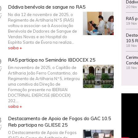
Dádiv
0
Dádiva benévola de sangue no RA5
20 Nov
No dia 12 de novembro de 2025, o
V
RA5 p
Regimento de Artilharia N.º 5 (RA5)
19 Nov
voltou a associar-se à Associação
Benévola de Dadores de Sangue de
Desta
Vendas Novas e ao Hospital do
10.5 R
Espírito Santo de Évora na realiza...
18 Nov
saiba +
Cerim
9
RA5 participa no Seminário IBDOCEX 25
Conde
Em novembro de 2025, o Capitão de
18 Nov
V
Artilharia João Ferro Constantino, do
Regimento de Artilharia N.º 5, integrou
uma comitiva da Direção de
Formação presente no IBERIAN
DOCTRINAL EXERCISE (IBDOCEX)
202...
saiba +
8
Destacamento de Apoio de Fogos do GAC 10.5
Reb participa no GLIESE 25
V
O Destacamento de Apoio de Fogos