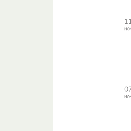
1
NO
0
NO