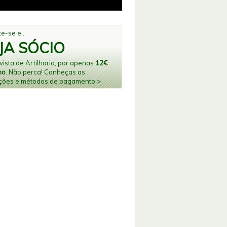
e-se e...
JA SÓCIO
ista de Artilharia, por apenas
12€
no
. Não perca! Conheças as
ções e métodos de pagamento >