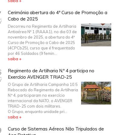
saiba +
7
Cerimónia abertura do 4º Curso de Promoção a
Cabo de 2025
V
Decorreu no Regimento de Artilharia
Antiaérea Nº 1 (RAAA1), no dia 03 de
novembro de 2025, a abertura do 4º
Curso de Promoção a Cabo de 2025
(4CPCb25), curso que é frequentado
por 46 Soldados (9 femin...
saiba +
6
Regimento de Artilharia N.º 4 participa no
Exercício AVENGER TRIAD-25
V
O Grupo de Artilharia Campanha 10.5
Rebocado do Regimento de Artilharia
N.º 4, participaram no exercício
internacional da NATO, o AVENGER
TRIAD-25 com dois militares.
O Grupo, enquanto unidade pri...
saiba +
9
Curso de Sistemas Aéreos Não Tripulados de