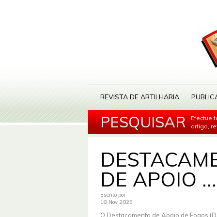
REVISTA DE ARTILHARIA
PUBLIC
PESQUISAR
Efectue 
artigo, r
DESTACAM
DE APOIO ...
Escrito por
18 Nov 2025
O Destacamento de Apoio de Fogos (D