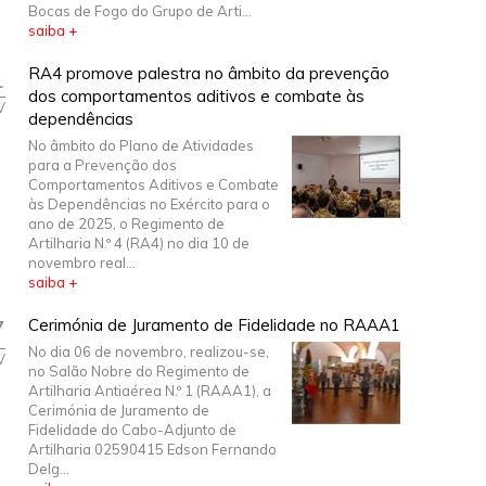
Bocas de Fogo do Grupo de Arti...
saiba +
1
RA4 promove palestra no âmbito da prevenção
dos comportamentos aditivos e combate às
V
dependências
No âmbito do Plano de Atividades
para a Prevenção dos
Comportamentos Aditivos e Combate
às Dependências no Exército para o
ano de 2025, o Regimento de
Artilharia N.º 4 (RA4) no dia 10 de
novembro real...
saiba +
7
Cerimónia de Juramento de Fidelidade no RAAA1
No dia 06 de novembro, realizou-se,
V
no Salão Nobre do Regimento de
Artilharia Antiaérea N.º 1 (RAAA1), a
Cerimónia de Juramento de
Fidelidade do Cabo-Adjunto de
Artilharia 02590415 Edson Fernando
Delg...