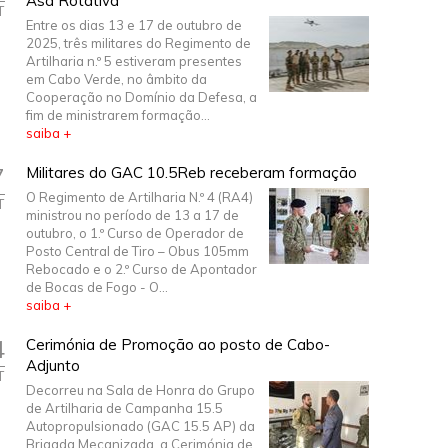
Asa Rotativa
T
Entre os dias 13 e 17 de outubro de
2025, três militares do Regimento de
Artilharia n.º 5 estiveram presentes
em Cabo Verde, no âmbito da
Cooperação no Domínio da Defesa, a
fim de ministrarem formação...
saiba +
7
Militares do GAC 10.5Reb receberam formação
O Regimento de Artilharia N.º 4 (RA4)
T
ministrou no período de 13 a 17 de
outubro, o 1.º Curso de Operador de
Posto Central de Tiro – Obus 105mm
Rebocado e o 2.º Curso de Apontador
de Bocas de Fogo - O...
saiba +
4
Cerimónia de Promoção ao posto de Cabo-
Adjunto
T
Decorreu na Sala de Honra do Grupo
de Artilharia de Campanha 15.5
Autopropulsionado (GAC 15.5 AP) da
Brigada Mecanizada, a Cerimónia de