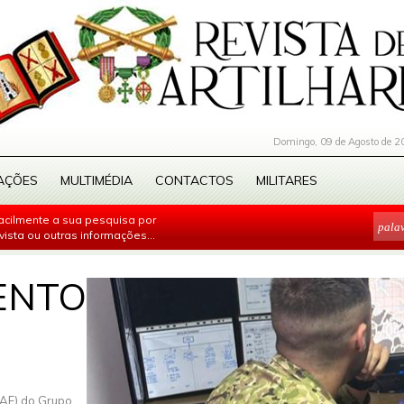
Domingo, 09 de Agosto de 2
AÇÕES
MULTIMÉDIA
CONTACTOS
MILITARES
facilmente a sua pesquisa por
evista ou outras informações...
ENTO
AF) do Grupo