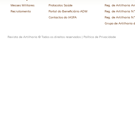
Messes Militares
Protocolos Saúde
Reg. de Artilharia An
Recrutamento
Portal do Beneficiário ADM
Reg. de Artilharia N.
Contactos do IASFA
Reg. de Artilharia N.
Grupo de Artilharia
Revista de Artilharia © Todos os direitos reservados |
Política de Privacidade