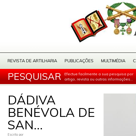
REVISTA DE ARTILHARIA
PUBLICAÇÕES
MULTIMÉDIA
C
PESQUISAR
Efectue facilmente a sua pesquisa por
artigo, revista ou outras informações...
DÁDIVA
BENÉVOLA DE
SAN...
Escrito por