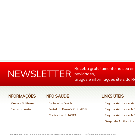
Receba gratuitamente no seu em
NEWSLETTER
novidades,
artigos e informações úteis da Re
INFORMAÇÕES
INFO SAÚDE
LINKS ÚTEIS
Messes Militares
Protocolos Saúde
Reg. de Artilharia An
Recrutamento
Portal do Beneficiário ADM
Reg. de Artilharia N.
Contactos do IASFA
Reg. de Artilharia N.
Grupo de Artilharia
Revista de Artilharia © Todos os direitos reservados |
Política de Privacidade