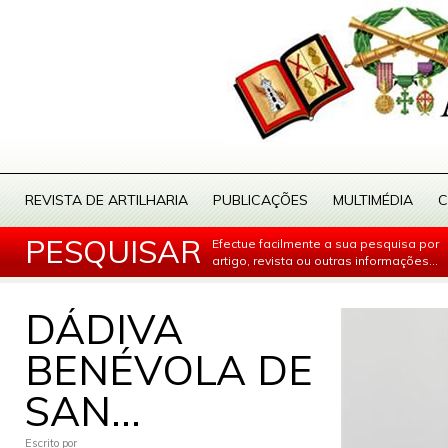
REVISTA DE ARTILHARIA
PUBLICAÇÕES
MULTIMÉDIA
C
PESQUISAR
Efectue facilmente a sua pesquisa por
artigo, revista ou outras informações...
DÁDIVA
BENÉVOLA DE
SAN...
Escrito por