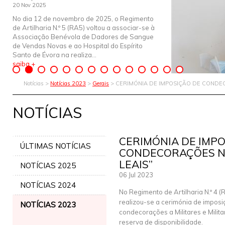
20 Nov 2025
No dia 12 de novembro de 2025, o Regimento
de Artilharia N.º 5 (RA5) voltou a associar-se à
Associação Benévola de Dadores de Sangue
de Vendas Novas e ao Hospital do Espírito
Santo de Évora na realiza...
saiba +
Notícias >
Notícias 2023
>
Gerais
> CERIMÓNIA DE IMPOSIÇÃO DE CONDEC
NOTÍCIAS
CERIMÓNIA DE IMPO
ÚLTIMAS NOTÍCIAS
CONDECORAÇÕES NO
LEAIS”
NOTÍCIAS 2025
06 Jul 2023
NOTÍCIAS 2024
No Regimento de Artilharia N.º 4 (
realizou-se a cerimónia de imposi
NOTÍCIAS 2023
condecorações a Militares e Milita
reserva de disponibilidade.