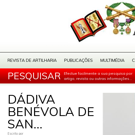
REVISTA DE ARTILHARIA
PUBLICAÇÕES
MULTIMÉDIA
C
PESQUISAR
Efectue facilmente a sua pesquisa por
artigo, revista ou outras informações...
DÁDIVA
BENÉVOLA DE
SAN...
Escrito por