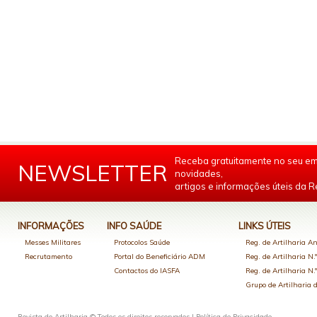
Receba gratuitamente no seu em
NEWSLETTER
novidades,
artigos e informações úteis da Re
INFORMAÇÕES
INFO SAÚDE
LINKS ÚTEIS
Messes Militares
Protocolos Saúde
Reg. de Artilharia An
Recrutamento
Portal do Beneficiário ADM
Reg. de Artilharia N.
Contactos do IASFA
Reg. de Artilharia N.
Grupo de Artilharia
Revista de Artilharia © Todos os direitos reservados |
Política de Privacidade