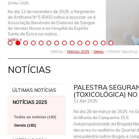
20 Nov 2025
No dia 12 de novembro de 2025, o Regimento
de Artilharia N.º 5 (RA5) voltou a associar-se à
Associação Benévola de Dadores de Sangue
de Vendas Novas e ao Hospital do Espírito
Santo de Évora na realiza...
saiba +
Notícias >
Notícias 2025
>
Gerais
> Palestra Segurança 
NOTÍCIAS
PALESTRA SEGURAN
ÚLTIMAS NOTÍCIAS
(TOXICOLÓGICA) NO 
11 Abr 2025
NOTÍCIAS 2025
No dia 26 de março de 2025, no G
Todas as notícias (183)
Artilharia de Campanha 15.5
Autopropulsionado da Brigada Me
Gerais (182)
decorreu no auditório do Quartel d
uma palestra sobre drogas e comp