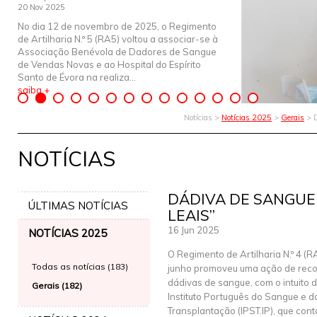
20 Nov 2025
No dia 12 de novembro de 2025, o Regimento
de Artilharia N.º 5 (RA5) voltou a associar-se à
Associação Benévola de Dadores de Sangue
de Vendas Novas e ao Hospital do Espírito
Santo de Évora na realiza...
saiba +
Notícias >
Notícias 2025
>
Gerais
> D
NOTÍCIAS
DÁDIVA DE SANGUE
ÚLTIMAS NOTÍCIAS
LEAIS”
16 Jun 2025
NOTÍCIAS 2025
O Regimento de Artilharia N.º 4 (R
Todas as notícias (183)
junho promoveu uma ação de reco
dádivas de sangue, com o intuito d
Gerais (182)
Instituto Português do Sangue e d
Transplantação (IPST.IP), que cont