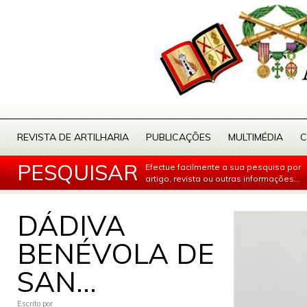
REVISTA DE ARTILHARIA
PUBLICAÇÕES
MULTIMÉDIA
C
PESQUISAR
Efectue facilmente a sua pesquisa por
artigo, revista ou outras informações...
DÁDIVA
BENÉVOLA DE
SAN...
Escrito por