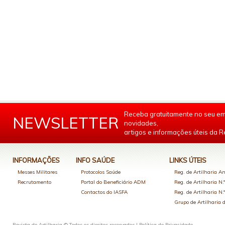
Receba gratuitamente no seu em
NEWSLETTER
novidades,
artigos e informações úteis da Re
INFORMAÇÕES
INFO SAÚDE
LINKS ÚTEIS
Messes Militares
Protocolos Saúde
Reg. de Artilharia An
Recrutamento
Portal do Beneficiário ADM
Reg. de Artilharia N.
Contactos do IASFA
Reg. de Artilharia N.
Grupo de Artilharia
Revista de Artilharia © Todos os direitos reservados |
Política de Privacidade