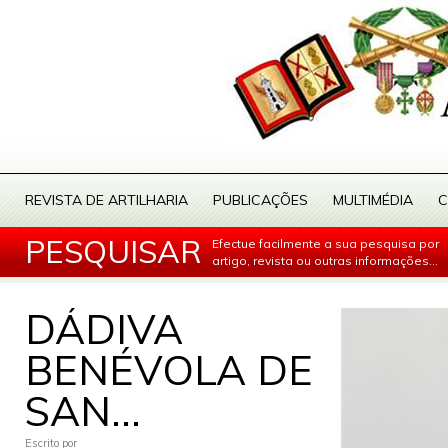
REVISTA DE ARTILHARIA
PUBLICAÇÕES
MULTIMÉDIA
C
PESQUISAR
Efectue facilmente a sua pesquisa por
artigo, revista ou outras informações...
DÁDIVA
BENÉVOLA DE
SAN...
Escrito por