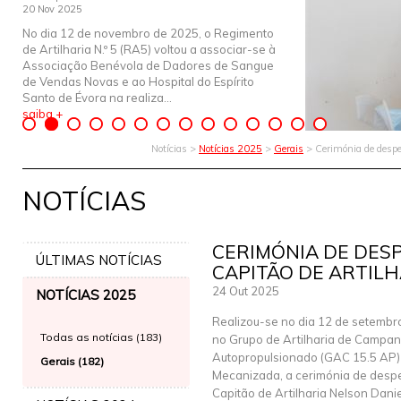
20 Nov 2025
No dia 12 de novembro de 2025, o Regimento
de Artilharia N.º 5 (RA5) voltou a associar-se à
Associação Benévola de Dadores de Sangue
de Vendas Novas e ao Hospital do Espírito
Santo de Évora na realiza...
saiba +
Notícias >
Notícias 2025
>
Gerais
> Cerimónia de despe
NOTÍCIAS
CERIMÓNIA DE DES
ÚLTIMAS NOTÍCIAS
CAPITÃO DE ARTIL
24 Out 2025
NOTÍCIAS 2025
Realizou-se no dia 12 de setembr
Todas as notícias (183)
no Grupo de Artilharia de Campan
Autopropulsionado (GAC 15.5 AP)
Gerais (182)
Mecanizada, a cerimónia de desp
Capitão de Artilharia Nelson Danie