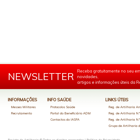
Receba gratuitamente no seu em
NEWSLETTER
novidades,
artigos e informações úteis da Re
INFORMAÇÕES
INFO SAÚDE
LINKS ÚTEIS
Messes Militares
Protocolos Saúde
Reg. de Artilharia An
Recrutamento
Portal do Beneficiário ADM
Reg. de Artilharia N.
Contactos do IASFA
Reg. de Artilharia N.
Grupo de Artilharia
Revista de Artilharia © Todos os direitos reservados |
Política de Privacidade