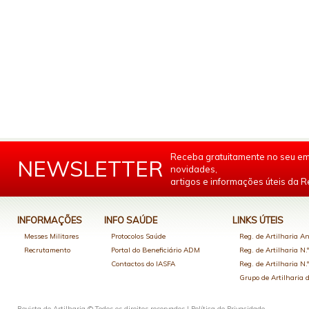
Receba gratuitamente no seu em
NEWSLETTER
novidades,
artigos e informações úteis da Re
INFORMAÇÕES
INFO SAÚDE
LINKS ÚTEIS
Messes Militares
Protocolos Saúde
Reg. de Artilharia An
Recrutamento
Portal do Beneficiário ADM
Reg. de Artilharia N.
Contactos do IASFA
Reg. de Artilharia N.
Grupo de Artilharia
Revista de Artilharia © Todos os direitos reservados |
Política de Privacidade