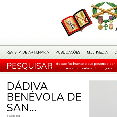
REVISTA DE ARTILHARIA
PUBLICAÇÕES
MULTIMÉDIA
C
PESQUISAR
Efectue facilmente a sua pesquisa por
artigo, revista ou outras informações...
DÁDIVA
BENÉVOLA DE
SAN...
Escrito por