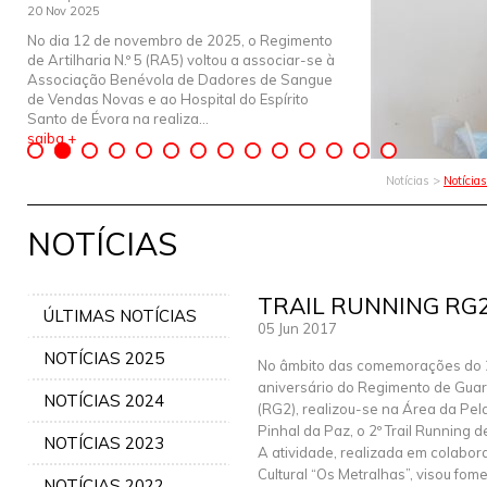
20 Nov 2025
No dia 12 de novembro de 2025, o Regimento
de Artilharia N.º 5 (RA5) voltou a associar-se à
Associação Benévola de Dadores de Sangue
de Vendas Novas e ao Hospital do Espírito
Santo de Évora na realiza...
saiba +
Notícias >
Notícia
NOTÍCIAS
TRAIL RUNNING RG
ÚLTIMAS NOTÍCIAS
05 Jun 2017
NOTÍCIAS 2025
No âmbito das comemorações do 
aniversário do Regimento de Guar
NOTÍCIAS 2024
(RG2), realizou-se na Área da Pe
Pinhal da Paz, o 2º Trail Running d
NOTÍCIAS 2023
A atividade, realizada em colabo
Cultural “Os Metralhas”, visou fome
NOTÍCIAS 2022