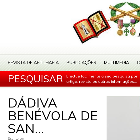
REVISTA DE ARTILHARIA
PUBLICAÇÕES
MULTIMÉDIA
C
PESQUISAR
Efectue facilmente a sua pesquisa por
artigo, revista ou outras informações...
DÁDIVA
BENÉVOLA DE
SAN...
Escrito por