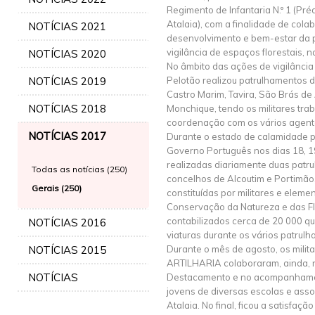
Regimento de Infantaria N.º 1 (Préd
Atalaia), com a finalidade de col
NOTÍCIAS 2021
desenvolvimento e bem-estar da 
vigilância de espaços florestais, 
NOTÍCIAS 2020
No âmbito das ações de vigilância 
NOTÍCIAS 2019
Pelotão realizou patrulhamentos d
Castro Marim, Tavira, São Brás de A
NOTÍCIAS 2018
Monchique, tendo os militares tra
coordenação com os vários agentes
NOTÍCIAS 2017
Durante o estado de calamidade p
Governo Português nos dias 18, 19
realizadas diariamente duas patru
Todas as notícias (250)
concelhos de Alcoutim e Portimão
Gerais (250)
constituídas por militares e elemen
Conservação da Natureza e das Flo
contabilizados cerca de 20 000 qu
NOTÍCIAS 2016
viaturas durante os vários patrul
NOTÍCIAS 2015
Durante o mês de agosto, os mili
ARTILHARIA colaboraram, ainda, n
NOTÍCIAS
Destacamento e no acompanhamen
jovens de diversas escolas e asso
Atalaia. No final, ficou a satisfa