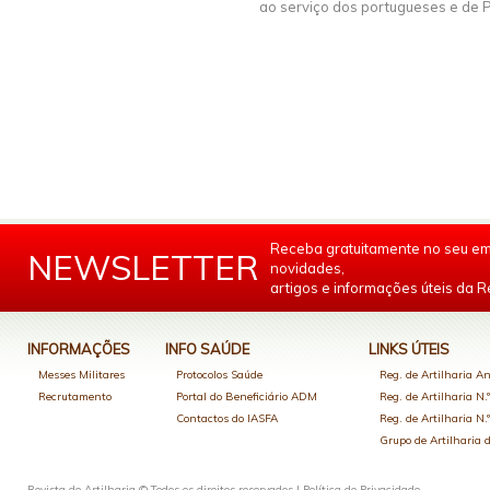
ao serviço dos portugueses e de P
Receba gratuitamente no seu em
NEWSLETTER
novidades,
artigos e informações úteis da Re
INFORMAÇÕES
INFO SAÚDE
LINKS ÚTEIS
Messes Militares
Protocolos Saúde
Reg. de Artilharia An
Recrutamento
Portal do Beneficiário ADM
Reg. de Artilharia N.
Contactos do IASFA
Reg. de Artilharia N.
Grupo de Artilharia
Revista de Artilharia © Todos os direitos reservados |
Política de Privacidade