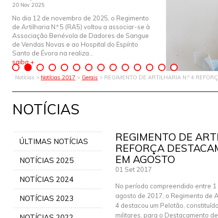
20 Nov 2025
No dia 12 de novembro de 2025, o Regimento
de Artilharia N.º 5 (RA5) voltou a associar-se à
Associação Benévola de Dadores de Sangue
de Vendas Novas e ao Hospital do Espírito
Santo de Évora na realiza...
saiba +
Notícias >
Notícias 2017
>
Gerais
> REGIMENTO DE ARTILHARIA N.º 4 REFO
NOTÍCIAS
REGIMENTO DE ARTI
ÚLTIMAS NOTÍCIAS
REFORÇA DESTACAM
EM AGOSTO
NOTÍCIAS 2025
01 Set 2017
NOTÍCIAS 2024
No período compreendido entre 1 
agosto de 2017, o Regimento de Art
NOTÍCIAS 2023
4 destacou um Pelotão, constituíd
militares, para o Destacamento de 
NOTÍCIAS 2022