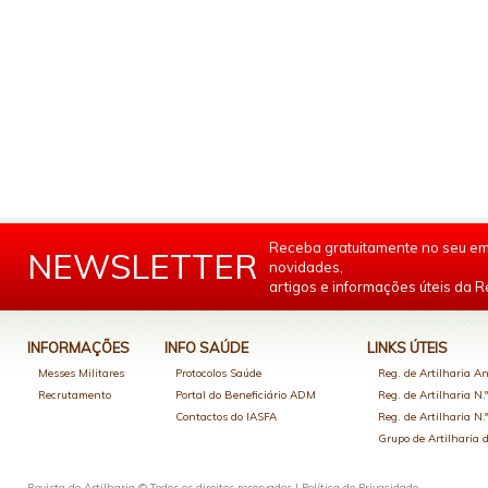
Receba gratuitamente no seu em
NEWSLETTER
novidades,
artigos e informações úteis da Re
INFORMAÇÕES
INFO SAÚDE
LINKS ÚTEIS
Messes Militares
Protocolos Saúde
Reg. de Artilharia An
Recrutamento
Portal do Beneficiário ADM
Reg. de Artilharia N.
Contactos do IASFA
Reg. de Artilharia N.
Grupo de Artilharia
Revista de Artilharia © Todos os direitos reservados |
Política de Privacidade