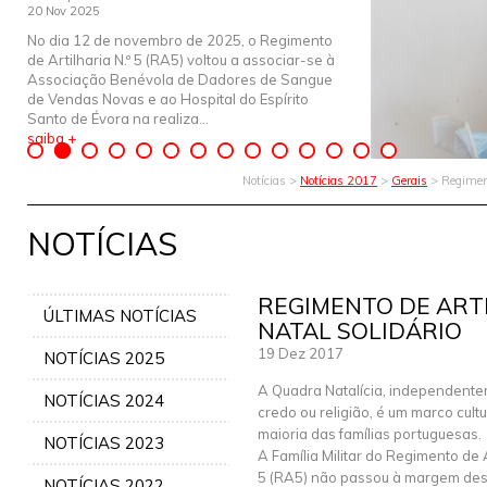
20 Nov 2025
No dia 12 de novembro de 2025, o Regimento
de Artilharia N.º 5 (RA5) voltou a associar-se à
Associação Benévola de Dadores de Sangue
de Vendas Novas e ao Hospital do Espírito
Santo de Évora na realiza...
saiba +
Notícias >
Notícias 2017
>
Gerais
> Regimento
NOTÍCIAS
REGIMENTO DE ARTIL
ÚLTIMAS NOTÍCIAS
NATAL SOLIDÁRIO
19 Dez 2017
NOTÍCIAS 2025
A Quadra Natalícia, independent
NOTÍCIAS 2024
credo ou religião, é um marco cult
maioria das famílias portuguesas.
NOTÍCIAS 2023
A Família Militar do Regimento de A
5 (RA5) não passou à margem des
NOTÍCIAS 2022