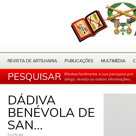
REVISTA DE ARTILHARIA
PUBLICAÇÕES
MULTIMÉDIA
C
PESQUISAR
Efectue facilmente a sua pesquisa por
artigo, revista ou outras informações...
DÁDIVA
BENÉVOLA DE
SAN...
Escrito por