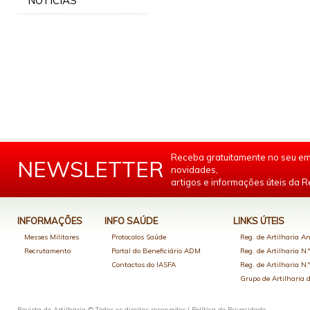
NOTÍCIAS
Receba gratuitamente no seu em
NEWSLETTER
novidades,
artigos e informações úteis da Re
INFORMAÇÕES
INFO SAÚDE
LINKS ÚTEIS
Messes Militares
Protocolos Saúde
Reg. de Artilharia An
Recrutamento
Portal do Beneficiário ADM
Reg. de Artilharia N.
Contactos do IASFA
Reg. de Artilharia N.
Grupo de Artilharia
Revista de Artilharia © Todos os direitos reservados |
Política de Privacidade