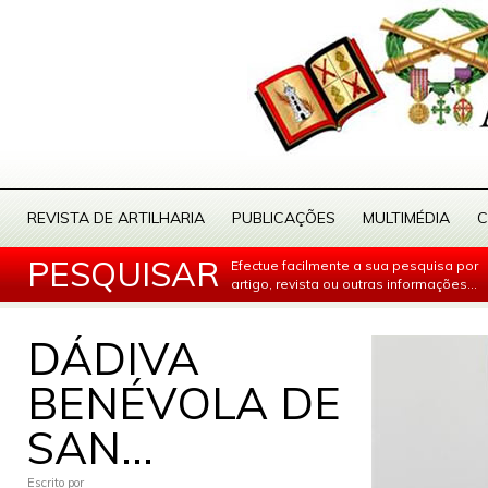
REVISTA DE ARTILHARIA
PUBLICAÇÕES
MULTIMÉDIA
C
PESQUISAR
Efectue facilmente a sua pesquisa por
artigo, revista ou outras informações...
DÁDIVA
BENÉVOLA DE
SAN...
Escrito por