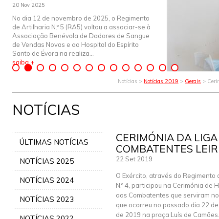
20 Nov 2025
No dia 12 de novembro de 2025, o Regimento
de Artilharia N.º 5 (RA5) voltou a associar-se à
Associação Benévola de Dadores de Sangue
de Vendas Novas e ao Hospital do Espírito
Santo de Évora na realiza...
saiba +
Notícias >
Notícias 2019
>
Gerais
> Ceri
NOTÍCIAS
CERIMÓNIA DA LIGA
ÚLTIMAS NOTÍCIAS
COMBATENTES LEIR
22 Set 2019
NOTÍCIAS 2025
O Exército, através do Regimento d
NOTÍCIAS 2024
N.º 4, participou na Cerimónia d
aos Combatentes que serviram no
NOTÍCIAS 2023
que ocorreu no passado dia 22 d
de 2019 na praça Luís de Camões
NOTÍCIAS 2022