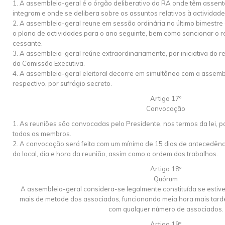
1. A assembleia-geral é o órgão deliberativo da RA onde têm assen
integram e onde se delibera sobre os assuntos relativos à actividad
2. A assembleia-geral reune em sessão ordinária no último bimestre
o plano de actividades para o ano seguinte, bem como sancionar o re
cessante.
3. A assembleia-geral reúne extraordinariamente, por iniciativa do r
da Comissão Executiva.
4. A assembleia-geral eleitoral decorre em simultâneo com a assemb
respectivo, por sufrágio secreto.
Artigo 17º
Convocação
1. As reuniões são convocadas pelo Presidente, nos termos da lei, po
todos os membros.
2. A convocação será feita com um mínimo de 15 dias de antecedênci
do local, dia e hora da reunião, assim como a ordem dos trabalhos.
Artigo 18º
Quórum
A assembleia-geral considera-se legalmente constituída se estiv
mais de metade dos associados, funcionando meia hora mais tard
com qualquer número de associados.
Artigo 19º