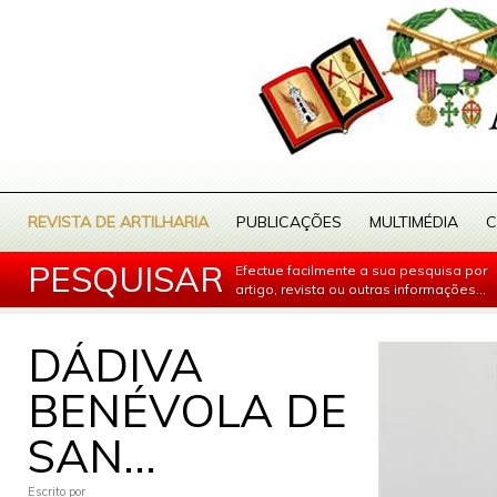
REVISTA DE ARTILHARIA
PUBLICAÇÕES
MULTIMÉDIA
C
PESQUISAR
Efectue facilmente a sua pesquisa por
artigo, revista ou outras informações...
DÁDIVA
BENÉVOLA DE
SAN...
Escrito por