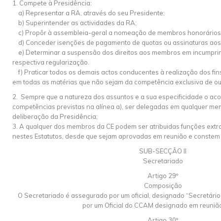
1. Compete à Presidência:
a) Representar a RA, através do seu Presidente;
b) Superintender as actividades da RA;
c) Propôr à assembleia-geral a nomeação de membros honorários
d) Conceder isenções de pagamento de quotas ou assinaturas ao
e) Determinar a suspensão dos direitos aos membros em incumprim
respectiva regularização.
f) Praticar todos os demais actos conducentes à realização dos fin
em todas as matérias que não sejam da competência exclusiva de ou
2. Sempre que a natureza dos assuntos e a sua especificidade o a
competências previstas na alínea a), ser delegadas em qualquer me
deliberação da Presidência;
3. A qualquer dos membros da CE podem ser atribuidas funções extra
nestes Estatutos, desde que sejam aprovadas em reunião e constem
SUB-SECÇÃO II
Secretariado
Artigo 29º
Composição
O Secretariado é assegurado por um oficial, designado “Secretári
por um Oficial do CCAM designado em reunião
Artigo 30º