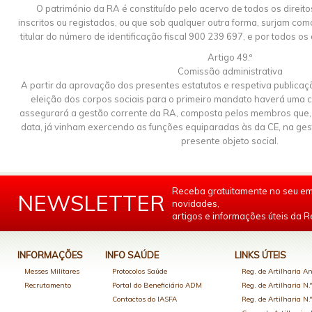
O património da RA é constituído pelo acervo de todos os direit
inscritos ou registados, ou que sob qualquer outra forma, surjam c
titular do número de identificação fiscal 900 239 697, e por todos os 
Artigo 49.º
Comissão administrativa
A partir da aprovação dos presentes estatutos e respetiva publicação
eleição dos corpos sociais para o primeiro mandato haverá uma 
assegurará a gestão corrente da RA, composta pelos membros que, 
data, já vinham exercendo as funções equiparadas às da CE, na gest
presente objeto social.
Receba gratuitamente no seu em
NEWSLETTER
novidades,
artigos e informações úteis da Re
INFORMAÇÕES
INFO SAÚDE
LINKS ÚTEIS
Messes Militares
Protocolos Saúde
Reg. de Artilharia An
Recrutamento
Portal do Beneficiário ADM
Reg. de Artilharia N.
Contactos do IASFA
Reg. de Artilharia N.