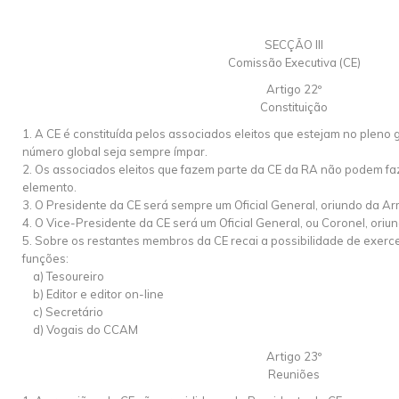
SECÇÃO III
Comissão Executiva (CE)
Artigo 22º
Constituição
1. A CE é constituída pelos associados eleitos que estejam no pleno g
número global seja sempre ímpar.
2. Os associados eleitos que fazem parte da CE da RA não podem fa
elemento.
3. O Presidente da CE será sempre um Oficial General, oriundo da Arm
4. O Vice-Presidente da CE será um Oficial General, ou Coronel, oriu
5. Sobre os restantes membros da CE recai a possibilidade de exer
funções:
a) Tesoureiro
b) Editor e editor on-line
c) Secretário
d) Vogais do CCAM
Artigo 23º
Reuniões