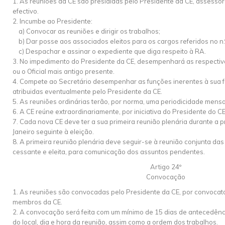
1. As reuniões da CE são presididas pelo Presidente da CE, assesso
efectivo.
2. Incumbe ao Presidente:
a) Convocar as reuniões e dirigir os trabalhos;
b) Dar posse aos associados eleitos para os cargos referidos no n.º 
c) Despachar e assinar o expediente que diga respeito à RA.
3. No impedimento do Presidente da CE, desempenhará as respectiv
ou o Oficial mais antigo presente.
4. Compete ao Secretário desempenhar as funções inerentes à sua f
atribuidas eventualmente pelo Presidente da CE.
5. As reuniões ordinárias terão, por norma, uma periodicidade mensa
6. A CE reúne extraordinariamente, por iniciativa do Presidente do CE
7. Cada nova CE deve ter a sua primeira reunião plenária durante a 
Janeiro seguinte à eleição.
8. A primeira reunião plenária deve seguir-se à reunião conjunta da
cessante e eleita, para comunicação dos assuntos pendentes.
Artigo 24º
Convocação
1. As reuniões são convocadas pelo Presidente da CE, por convocatór
membros da CE.
2. A convocação será feita com um mínimo de 15 dias de antecedênci
do local, dia e hora da reunião, assim como a ordem dos trabalhos.