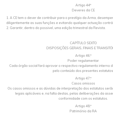
Artigo 44º
Deveres da CE
1. A CE tem o dever de contribuir para o prestígio da Arma, desemp
diligentemente as suas funções e evitando qualquer actuação contr
2. Garantir, dentro do possivel, uma edição trimestral da Revista.
CAPÍTULO SEXTO
DISPOSIÇÕES GERAIS, FINAIS E TRANSITÓ
Artigo 46.º
Poder regulamentar
Cada órgão social fará aprovar o respectivo regulamento interno 
pelo conteúdo dos presentes estatutos
Artigo 47.º
Casos omissos
Os casos omissos e as dúvidas de interpretação dos estatutos serã
legais aplicáveis e, na falta destas, pelas deliberações da as
conformidade com os estatutos.
Artigo 48.º
Património da RA