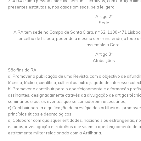
2. A RA é uma pessoa colectiva sem fins lucrativos, com duração ilim
presentes estatutos e, nos casos omissos, pela lei geral.
Artigo 2º
Sede
A RA tem sede no Campo de Santa Clara, n.º 62, 1100-471 Lisboa, 
concelho de Lisboa, podendo a mesma ser transferida, a todo o
assembleia Geral.
Artigo 3º
Atribuições
São fins da RA:
a) Promover a publicação de uma Revista, com o objectivo de difund
técnica, táctica, científica, cultural ou outra julgada de interesse colect
b) Promover e contribuir para o aperfeiçoamente e a formação profi
assinantes, designadamente através da divulgação de artigos técnic
seminários e outros eventos que se considerem necessários;
c) Contibuir para a dignificação do prestígio dos artilheiros, promo
princípios éticos e deontológicos;
d) Colaborar com quaisquer entidades, nacionais ou estrangeiras, n
estudos, investigação e trabalhos que visem o aperfeiçoamento de 
estritamente militar relacionada com a Artilharia.