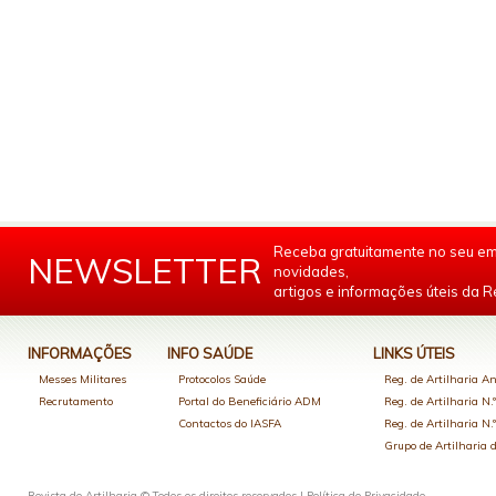
Receba gratuitamente no seu em
NEWSLETTER
novidades,
artigos e informações úteis da Re
INFORMAÇÕES
INFO SAÚDE
LINKS ÚTEIS
Messes Militares
Protocolos Saúde
Reg. de Artilharia An
Recrutamento
Portal do Beneficiário ADM
Reg. de Artilharia N.
Contactos do IASFA
Reg. de Artilharia N.
Grupo de Artilharia
Revista de Artilharia © Todos os direitos reservados |
Política de Privacidade