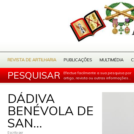
REVISTA DE ARTILHARIA
PUBLICAÇÕES
MULTIMÉDIA
C
PESQUISAR
Efectue facilmente a sua pesquisa por
artigo, revista ou outras informações...
DÁDIVA
BENÉVOLA DE
SAN...
Escrito por