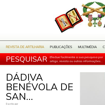
REVISTA DE ARTILHARIA
PUBLICAÇÕES
MULTIMÉDIA
C
PESQUISAR
Efectue facilmente a sua pesquisa por
artigo, revista ou outras informações...
DÁDIVA
BENÉVOLA DE
SAN...
Escrito por