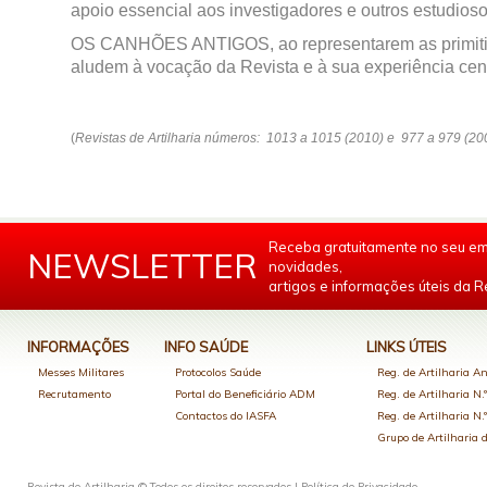
apoio essencial aos investigadores e outros estudioso
OS CANHÕES ANTIGOS, ao representarem as primitiv
aludem à vocação da Revista e à sua experiência cen
(
Revistas
de Artilharia números:
1013 a 1015 (2010) e 977 a 979 (20
Receba gratuitamente no seu em
NEWSLETTER
novidades,
artigos e informações úteis da Re
INFORMAÇÕES
INFO SAÚDE
LINKS ÚTEIS
Messes Militares
Protocolos Saúde
Reg. de Artilharia An
Recrutamento
Portal do Beneficiário ADM
Reg. de Artilharia N.
Contactos do IASFA
Reg. de Artilharia N.
Grupo de Artilharia
Revista de Artilharia © Todos os direitos reservados |
Política de Privacidade