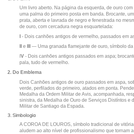
Um livro aberto. Na página da esquerda, de ouro com
uma palma do primeiro posta em banda. Brocante, uma
prata, aberta e lavrada de negro e fenestrada no mesm
de ouro, com cercadura negra esquartelada:
I
- Dois canhões antigos de vermelho, passados em a
II
e
III
— Uma granada flamejante de ouro, símbolo da A
I
V
- Dois canhões antigos passados em aspa; brocant
pala, tudo de vermelho.
2. Do Emblema
Dois Canhões antigos de ouro passados em aspa, sob
verde, perfilados do primeiro, atados em ponta. Pend
Medalha da Ordem Militar de Avis, acompanhada, resp
sinistra, da Medalha de Ouro de Serviços Distíntos 
Militar de Santiago da Espada.
3. Simbologia
A COROA DE LOUROS, símbolo tradicional de vitória 
aludem ao alto nível de profissionalismo que tornam a