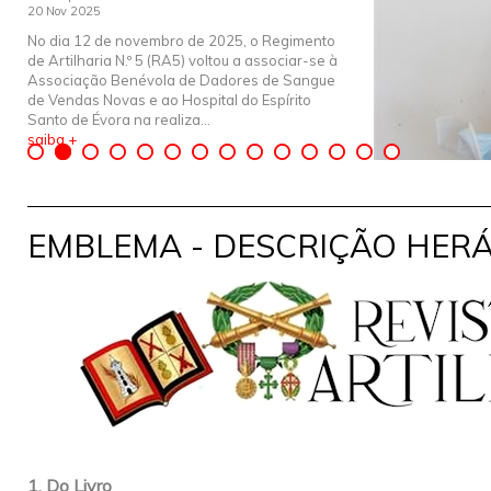
20 Nov 2025
No dia 12 de novembro de 2025, o Regimento
de Artilharia N.º 5 (RA5) voltou a associar-se à
Associação Benévola de Dadores de Sangue
de Vendas Novas e ao Hospital do Espírito
Santo de Évora na realiza...
saiba +
EMBLEMA - DESCRIÇÃO HER
1. Do Livro