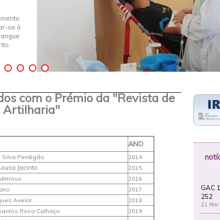
imento
iar-se à
Sangue
ito
dos com o Prémio da "Revista de
Artilharia"
ANO
notí
 Silva Perdigão
2014
Sousa Jacinto
2015
 Mimoso
2016
GAC 1
iano
2017
252
ques Avelar
2018
21 Nov
Santos Rosa Calhaço
2019