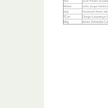
Ten
José Pedro Duart
MGen
João Jorge Vieira
Maj
Emanuel Alves de
TCor
Diogo Lourenço 
Maj
Aires Almeida Ca