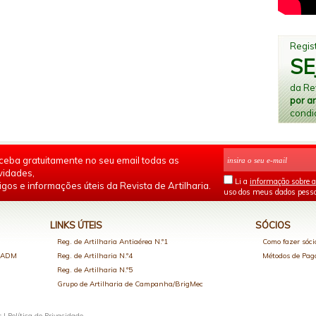
Regist
SE
da Rev
por a
condi
ceba gratuitamente no seu email todas as
vidades,
Li a
informação sobre a
igos e informações úteis da Revista de Artilharia.
uso dos meus dados pesso
LINKS ÚTEIS
SÓCIOS
Reg. de Artilharia Antiaérea N.º1
Como fazer sóci
o ADM
Reg. de Artilharia N.º4
Métodos de Pa
Reg. de Artilharia N.º5
Grupo de Artilharia de Campanha/BrigMec
s |
Política de Privacidade