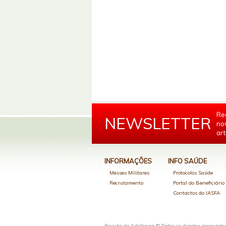
Re
NEWSLETTER
no
art
INFORMAÇÕES
INFO SAÚDE
Messes Militares
Protocolos Saúde
Recrutamento
Portal do Beneficiári
Contactos do IASFA
Revista de Artilharia © Todos os direitos reservado