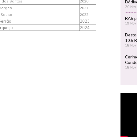
e dos Santos
2020
Dádiv
20 Nov
 Borges
2021
 Sousa
2022
RA5 p
Serrão
2023
19 Nov
rqueijo
2024
Desta
10.5 R
18 Nov
Cerim
Conde
18 Nov