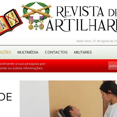
Sexta-Feira, 07 de Agosto de 2
AÇÕES
MULTIMÉDIA
CONTACTOS
MILITARES
facilmente a sua pesquisa por
evista ou outras informações...
DE