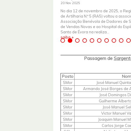
20 Nov 2025
No dia 12 de novembro de 2025, o Reg
de Artilharia N.º 5 (RA5) voltou a assoc
Associação Benévola de Dadores de 
de Vendas Novas e ao Hospital do Espír
Santo de Évora na realiza...
saiba +
Passagem de
Sargent
Posto
Nom
SMor
José Manuel Quinta
SMor
Armando José Borges de A
SMor
José Domingos D
SMor
Guilherme Albert
SMor
José Manuel Se
SMor
Victor Manuel Va
SMor
Joaquim Manuel M
SMor
Carlos Jorge Ca