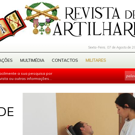
Sexta-Feira, 07 de Agosto de 2
AÇÕES
MULTIMÉDIA
CONTACTOS
MILITARES
facilmente a sua pesquisa por
evista ou outras informações...
DE