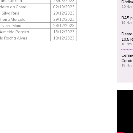
rtins Correia
23/06/2023
Dádiv
20 Nov
deiro da Costa
02/10/2023
 Silva Reis
29/12/2023
RA5 p
heira Marçalo
29/12/2023
19 Nov
liveira Maia
28/12/2023
Almeida Pereira
18/12/2023
Desta
da Rocha Alves
18/12/2023
10.5 R
18 Nov
Cerim
Conde
18 Nov