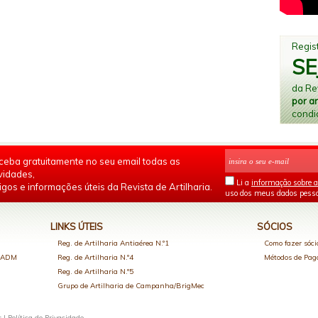
Regist
SE
da Rev
por a
condi
ceba gratuitamente no seu email todas as
vidades,
Li a
informação sobre a
igos e informações úteis da Revista de Artilharia.
uso dos meus dados pesso
LINKS ÚTEIS
SÓCIOS
Reg. de Artilharia Antiaérea N.º1
Como fazer sóci
o ADM
Reg. de Artilharia N.º4
Métodos de Pa
Reg. de Artilharia N.º5
Grupo de Artilharia de Campanha/BrigMec
s |
Política de Privacidade