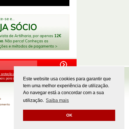
e-se e...
JA SÓCIO
ista de Artilharia, por apenas
12€
no
. Não perca! Conheças as
ções e métodos de pagamento >
 proteção de dados
e aceito o processamento e
ais para os fins mencionados.
Este website usa cookies para garantir que
tem uma melhor experiência de utilização.
PAGAMENTOS ONLINE
Ao navegar está a concordar com a sua
o
utilização.
Saiba mais
gamento
OK
Site by
omsite.com