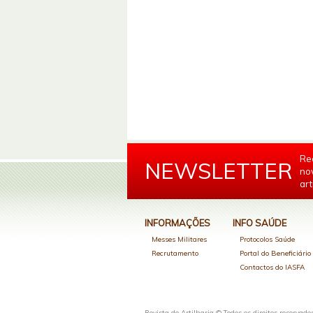
Re
NEWSLETTER
no
art
INFORMAÇÕES
INFO SAÚDE
Messes Militares
Protocolos Saúde
Recrutamento
Portal do Beneficiári
Contactos do IASFA
Revista de Artilharia © Todos os direitos reservado