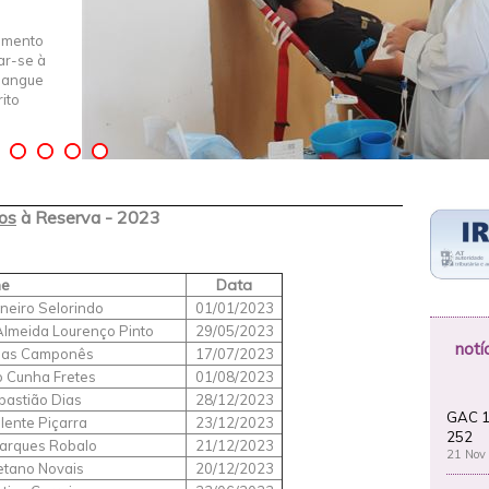
imento
iar-se à
Sangue
ito
os
à Reserva - 2023
e
Data
neiro Selorindo
01/01/2023
lmeida Lourenço Pinto
29/05/2023
notí
ias Camponês
17/07/2023
o Cunha Fretes
01/08/2023
bastião Dias
28/12/2023
GAC 1
lente Piçarra
23/12/2023
252
arques Robalo
21/12/2023
21 Nov
etano Novais
20/12/2023