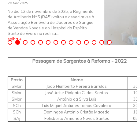
20 Nov 2025
No dia 12 de novembro de 2025, o Regimento
de Artilharia N.º 5 (RA5) voltou a associar-se à
Associação Benévola de Dadores de Sangue
de Vendas Novas e ao Hospital do Espírito
Santo de Évora na realiza...
saiba +
Passagem de
Sargentos
à Reforma - 2022
Posto
Nome
SMor
João Humberto Pereira Barrulas
3
SMor
José Artur Pialgata G. dos Santos
1
SMor
António da Silva Luís
3
SCh
Luís Miguel Antunes Tomas Cavaleiro
3
SCh
Domingos António Cristão Macedo
1
SAj
Felisberto Armando Neves Santos
0