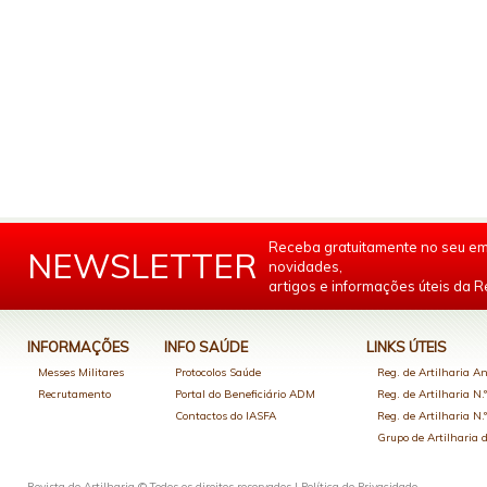
Receba gratuitamente no seu em
NEWSLETTER
novidades,
artigos e informações úteis da Re
INFORMAÇÕES
INFO SAÚDE
LINKS ÚTEIS
Messes Militares
Protocolos Saúde
Reg. de Artilharia An
Recrutamento
Portal do Beneficiário ADM
Reg. de Artilharia N.
Contactos do IASFA
Reg. de Artilharia N.
Grupo de Artilharia
Revista de Artilharia © Todos os direitos reservados |
Política de Privacidade