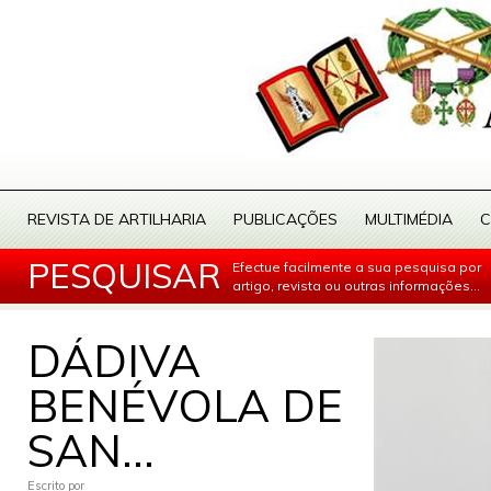
REVISTA DE ARTILHARIA
PUBLICAÇÕES
MULTIMÉDIA
C
PESQUISAR
Efectue facilmente a sua pesquisa por
artigo, revista ou outras informações...
DÁDIVA
BENÉVOLA DE
SAN...
Escrito por