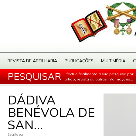
REVISTA DE ARTILHARIA
PUBLICAÇÕES
MULTIMÉDIA
C
PESQUISAR
Efectue facilmente a sua pesquisa por
artigo, revista ou outras informações...
DÁDIVA
BENÉVOLA DE
SAN...
Escrito por