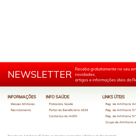
Receba gratuitamente no seu em
NEWSLETTER
novidades,
artigos e informações úteis da Re
INFORMAÇÕES
INFO SAÚDE
LINKS ÚTEIS
Messes Militares
Protocolos Saúde
Reg. de Artilharia An
Recrutamento
Portal do Beneficiário ADM
Reg. de Artilharia N.
Contactos do IASFA
Reg. de Artilharia N.
Grupo de Artilharia
Revista de Artilharia © Todos os direitos reservados |
Política de Privacidade