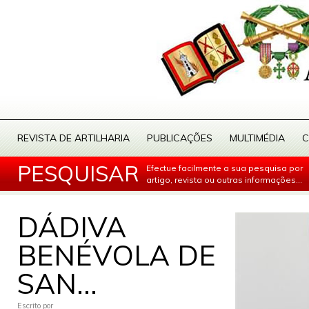
REVISTA DE ARTILHARIA
PUBLICAÇÕES
MULTIMÉDIA
C
PESQUISAR
Efectue facilmente a sua pesquisa por
artigo, revista ou outras informações...
DÁDIVA
BENÉVOLA DE
SAN...
Escrito por