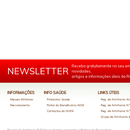
Receba gratuitamente no seu em
NEWSLETTER
novidades,
artigos e informações úteis da Re
INFORMAÇÕES
INFO SAÚDE
LINKS ÚTEIS
Messes Militares
Protocolos Saúde
Reg. de Artilharia An
Recrutamento
Portal do Beneficiário ADM
Reg. de Artilharia N.
Contactos do IASFA
Reg. de Artilharia N.
Grupo de Artilharia
Revista de Artilharia © Todos os direitos reservados |
Política de Privacidade