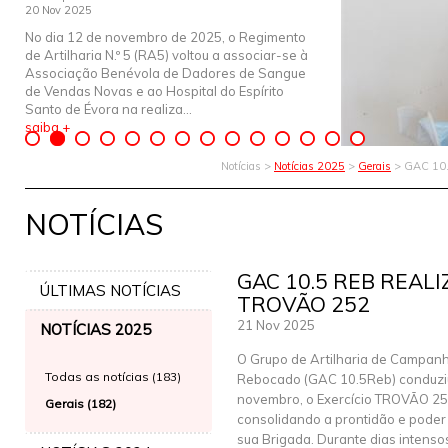
20 Nov 2025
No dia 12 de novembro de 2025, o Regimento
de Artilharia N.º 5 (RA5) voltou a associar-se à
Associação Benévola de Dadores de Sangue
de Vendas Novas e ao Hospital do Espírito
Santo de Évora na realiza...
saiba +
Notícias >
Notícias 2025
>
Gerais
> GAC 10.5
NOTÍCIAS
GAC 10.5 REB REALI
ÚLTIMAS NOTÍCIAS
TROVÃO 252
21 Nov 2025
NOTÍCIAS 2025
O Grupo de Artilharia de Campan
Todas as notícias (183)
Rebocado (GAC 10.5Reb) conduzi
novembro, o Exercício TROVÃO 25
Gerais (182)
consolidando a prontidão e poder
sua Brigada. Durante dias intenso