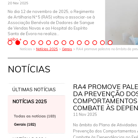
20 Nov 2025
No dia 12 de novembro de 2025, o Regimento
de Artilharia N.º 5 (RA5) voltou a associar-se à
Associação Benévola de Dadores de Sangue
de Vendas Novas e ao Hospital do Espírito
Santo de Évora na realiza...
saiba +
Notícias >
Notícias 2025
>
Gerais
> RA4 promove palestra no âmbito da prev
NOTÍCIAS
RA4 PROMOVE PALE
ÚLTIMAS NOTÍCIAS
DA PREVENÇÃO DO
COMPORTAMENTOS 
NOTÍCIAS 2025
COMBATE ÀS DEPE
11 Nov 2025
Todas as notícias (183)
Gerais (182)
No âmbito do Plano de Atividades
Prevenção dos Comportamentos A
Combate às Dependências no Exér