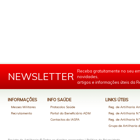
Receba gratuitamente no seu em
NEWSLETTER
novidades,
artigos e informações úteis da Re
INFORMAÇÕES
INFO SAÚDE
LINKS ÚTEIS
Messes Militares
Protocolos Saúde
Reg. de Artilharia An
Recrutamento
Portal do Beneficiário ADM
Reg. de Artilharia N.
Contactos do IASFA
Reg. de Artilharia N.
Grupo de Artilharia
Revista de Artilharia © Todos os direitos reservados |
Política de Privacidade