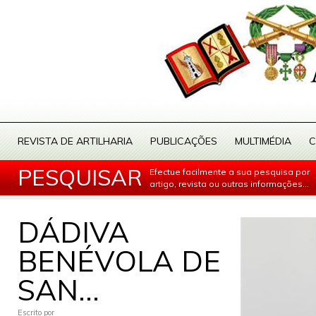
REVISTA DE ARTILHARIA
PUBLICAÇÕES
MULTIMÉDIA
C
PESQUISAR
Efectue facilmente a sua pesquisa por
artigo, revista ou outras informações...
DÁDIVA
BENÉVOLA DE
SAN...
Escrito por