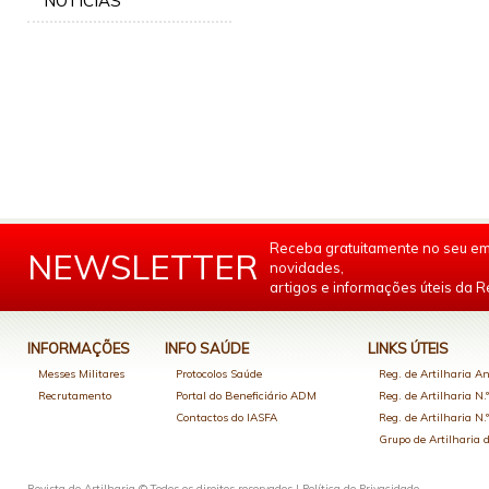
NOTÍCIAS
Receba gratuitamente no seu em
NEWSLETTER
novidades,
artigos e informações úteis da Re
INFORMAÇÕES
INFO SAÚDE
LINKS ÚTEIS
Messes Militares
Protocolos Saúde
Reg. de Artilharia An
Recrutamento
Portal do Beneficiário ADM
Reg. de Artilharia N.
Contactos do IASFA
Reg. de Artilharia N.
Grupo de Artilharia
Revista de Artilharia © Todos os direitos reservados |
Política de Privacidade