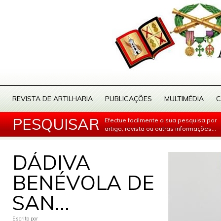
REVISTA DE ARTILHARIA
PUBLICAÇÕES
MULTIMÉDIA
C
PESQUISAR
Efectue facilmente a sua pesquisa por
artigo, revista ou outras informações...
DÁDIVA
BENÉVOLA DE
SAN...
Escrito por