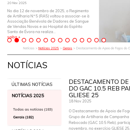
20 Nov 2025
No dia 12 de novembro de 2025, o Regimento
de Artilharia N.º 5 (RA5) voltou a associar-se à
Associação Benévola de Dadores de Sangue
de Vendas Novas e ao Hospital do Espírito
Santo de Évora na realiza...
saiba +
Notícias >
Notícias 2025
>
Gerais
> Destacamento de Apoio de Fogos do 
NOTÍCIAS
DESTACAMENTO DE 
ÚLTIMAS NOTÍCIAS
DO GAC 10.5 REB PA
GLIESE 25
NOTÍCIAS 2025
18 Nov 2025
Todas as notícias (183)
O Destacamento de Apoio de Fog
Grupo de Artilharia de Campanha
Gerais (182)
Rebocado (GAC 10.5 Reb), partici
novembro, no exercício GLIESE 25,