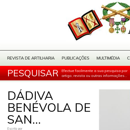
REVISTA DE ARTILHARIA
PUBLICAÇÕES
MULTIMÉDIA
C
PESQUISAR
Efectue facilmente a sua pesquisa por
artigo, revista ou outras informações...
DÁDIVA
BENÉVOLA DE
SAN...
Escrito por