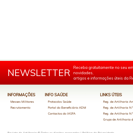
Receba gratuitamente no seu em
NEWSLETTER
novidades,
artigos e informações úteis da Re
INFORMAÇÕES
INFO SAÚDE
LINKS ÚTEIS
Messes Militares
Protocolos Saúde
Reg. de Artilharia An
Recrutamento
Portal do Beneficiário ADM
Reg. de Artilharia N.
Contactos do IASFA
Reg. de Artilharia N.
Grupo de Artilharia
Revista de Artilharia © Todos os direitos reservados |
Política de Privacidade