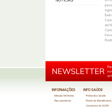
NOTÍCIAS
a Po
pess
sign
Exér
Coma
da N
Carl
Ferr
Rodr
Re
NEWSLETTER
no
art
INFORMAÇÕES
INFO SAÚDE
Messes Militares
Protocolos Saúde
Recrutamento
Portal do Beneficiári
Contactos do IASFA