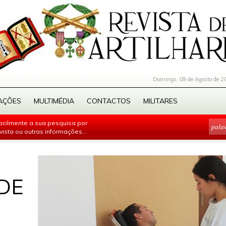
Domingo, 09 de Agosto de 2
AÇÕES
MULTIMÉDIA
CONTACTOS
MILITARES
facilmente a sua pesquisa por
evista ou outras informações...
DE