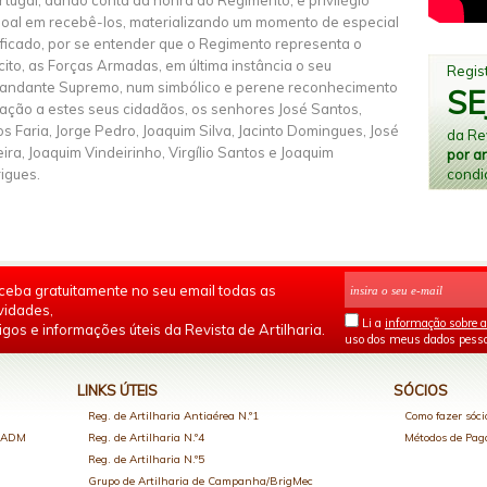
rtugal, dando conta da honra do Regimento, e privilégio
oal em recebê-los, materializando um momento de especial
ificado, por se entender que o Regimento representa o
cito, as Forças Armadas, em última instância o seu
Regist
ndante Supremo, num simbólico e perene reconhecimento
SE
ação a estes seus cidadãos, os senhores José Santos,
os Faria, Jorge Pedro, Joaquim Silva, Jacinto Domingues, José
da Rev
eira, Joaquim Vindeirinho, Virgílio Santos e Joaquim
por a
condi
igues.
ceba gratuitamente no seu email todas as
vidades,
Li a
informação sobre a
igos e informações úteis da Revista de Artilharia.
uso dos meus dados pesso
LINKS ÚTEIS
SÓCIOS
Reg. de Artilharia Antiaérea N.º1
Como fazer sóci
o ADM
Reg. de Artilharia N.º4
Métodos de Pa
Reg. de Artilharia N.º5
Grupo de Artilharia de Campanha/BrigMec