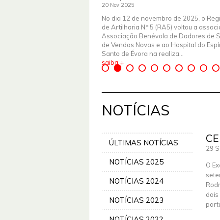
20 Nov 2025
No dia 12 de novembro de 2025, o Reg
de Artilharia N.º 5 (RA5) voltou a assoc
Associação Benévola de Dadores de 
de Vendas Novas e ao Hospital do Espír
Santo de Évora na realiza...
saiba +
NOTÍCIAS
CE
ÚLTIMAS NOTÍCIAS
29 S
NOTÍCIAS 2025
O Ex
sete
NOTÍCIAS 2024
Rodr
dois
NOTÍCIAS 2023
port
NOTÍCIAS 2022