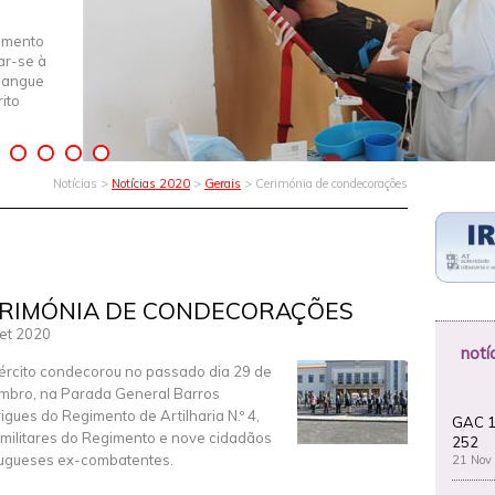
imento
iar-se à
Sangue
ito
Notícias >
Notícias 2020
>
Gerais
> Cerimónia de condecorações
RIMÓNIA DE CONDECORAÇÕES
et 2020
notí
ército condecorou no passado dia 29 de
mbro, na Parada General Barros
igues do Regimento de Artilharia N.º 4,
GAC 1
 militares do Regimento e nove cidadãos
252
ugueses ex-combatentes.
21 Nov