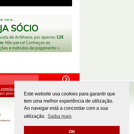
e-se e...
JA SÓCIO
ista de Artilharia, por apenas
12€
no
. Não perca! Conheças as
ções e métodos de pagamento >
 proteção de dados
e aceito o processamento e
ais para os fins mencionados.
Este website usa cookies para garantir que
tem uma melhor experiência de utilização.
PAGAMENTOS ONLINE
Ao navegar está a concordar com a sua
o
utilização.
Saiba mais
gamento
OK