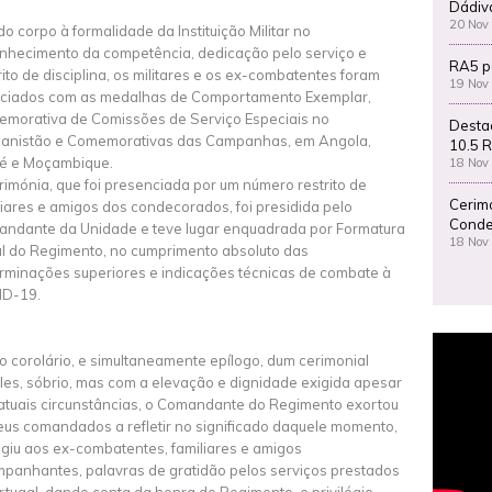
Dádiv
20 Nov
o corpo à formalidade da Instituição Militar no
nhecimento da competência, dedicação pelo serviço e
RA5 p
rito de disciplina, os militares e os ex-combatentes foram
19 Nov
ciados com as medalhas de Comportamento Exemplar,
morativa de Comissões de Serviço Especiais no
Desta
anistão e Comemorativas das Campanhas, em Angola,
10.5 R
é e Moçambique.
18 Nov
rimónia, que foi presenciada por um número restrito de
Cerim
liares e amigos dos condecorados, foi presidida pelo
Conde
ndante da Unidade e teve lugar enquadrada por Formatura
18 Nov
l do Regimento, no cumprimento absoluto das
rminações superiores e indicações técnicas de combate à
ID-19.
 corolário, e simultaneamente epílogo, dum cerimonial
les, sóbrio, mas com a elevação e dignidade exigida apesar
atuais circunstâncias, o Comandante do Regimento exortou
eus comandados a refletir no significado daquele momento,
rigiu aos ex-combatentes, familiares e amigos
panhantes, palavras de gratidão pelos serviços prestados