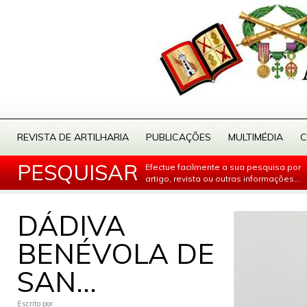
REVISTA DE ARTILHARIA
PUBLICAÇÕES
MULTIMÉDIA
C
PESQUISAR
Efectue facilmente a sua pesquisa por
artigo, revista ou outras informações...
DÁDIVA
BENÉVOLA DE
SAN...
Escrito por