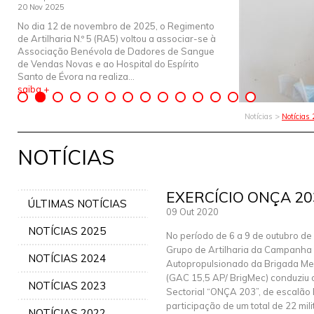
20 Nov 2025
No dia 12 de novembro de 2025, o Regimento
de Artilharia N.º 5 (RA5) voltou a associar-se à
Associação Benévola de Dadores de Sangue
de Vendas Novas e ao Hospital do Espírito
Santo de Évora na realiza...
saiba +
Notícias >
Notícias
NOTÍCIAS
EXERCÍCIO ONÇA 20
ÚLTIMAS NOTÍCIAS
09 Out 2020
NOTÍCIAS 2025
No período de 6 a 9 de outubro de
Grupo de Artilharia da Campanha
NOTÍCIAS 2024
Autopropulsionado da Brigada M
(GAC 15,5 AP/ BrigMec) conduziu o
NOTÍCIAS 2023
Sectorial “ONÇA 203”, de escalão 
participação de um total de 22 milit
NOTÍCIAS 2022