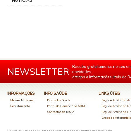
NOTÍCIAS
Receba gratuitamente no seu em
NEWSLETTER
novidades,
artigos e informações úteis da Re
INFORMAÇÕES
INFO SAÚDE
LINKS ÚTEIS
Messes Militares
Protocolos Saúde
Reg. de Artilharia An
Recrutamento
Portal do Beneficiário ADM
Reg. de Artilharia N.
Contactos do IASFA
Reg. de Artilharia N.
Grupo de Artilharia
Revista de Artilharia © Todos os direitos reservados |
Política de Privacidade